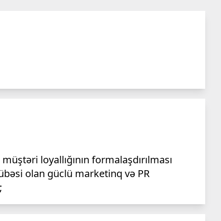
ə müştəri loyallığının formalaşdırılması
übəsi olan güclü marketinq və PR
;