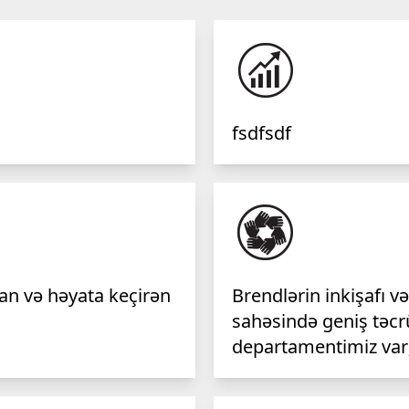
fsdfsdf
an və həyata keçirən
Brendlərin inkişafı v
sahəsində geniş təcr
departamentimiz var