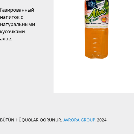
Газированный
напиток с
натуральными
кусочками
алое.
BÜTÜN HÜQUQLAR QORUNUR.
AVRORA GROUP.
2024