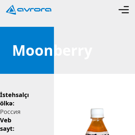
Moonberry
İstehsalçı
ölkə:
Россия
Veb
sayt: