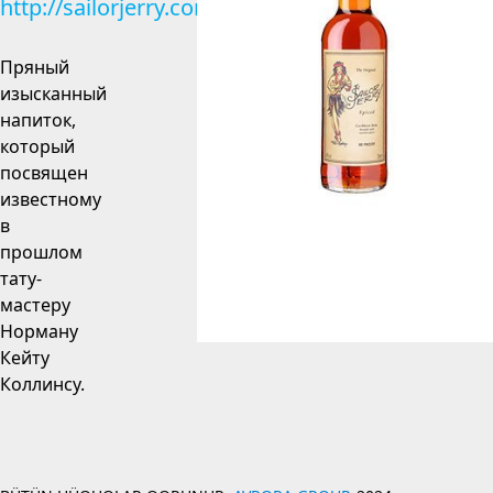
http://sailorjerry.com
Пряный
изысканный
напиток,
который
посвящен
известному
в
прошлом
тату-
мастеру
Норману
Кейту
Коллинсу.