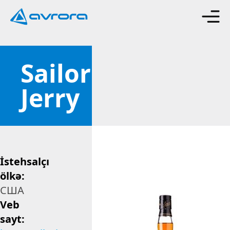
Sailor
Jerry
İstehsalçı
ölkə:
США
Veb
sayt: