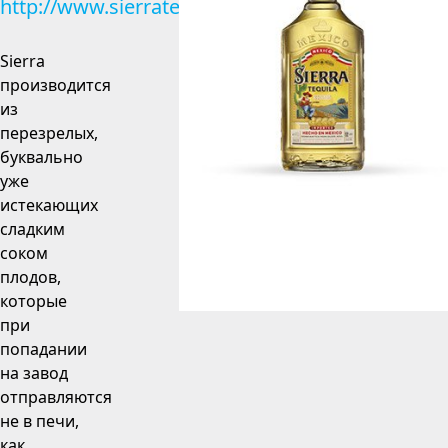
http://www.sierratequila.com
Sierra
производится
из
перезрелых,
буквально
уже
истекающих
сладким
соком
плодов,
которые
при
попадании
на завод
отправляются
не в печи,
как