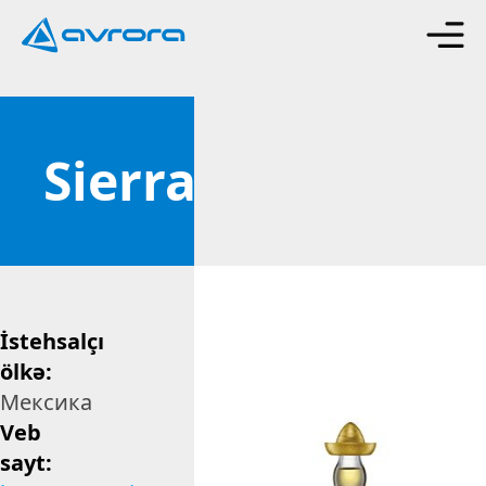
Sierra
İstehsalçı
ölkə:
Мексика
Veb
sayt: