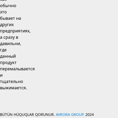
обычно
это
бывает на
других
предприятиях,
а сразу в
давильни,
где
данный
продукт
перемалывается
и
тщательно
выжимается.
BÜTÜN HÜQUQLAR QORUNUR.
AVRORA GROUP.
2024