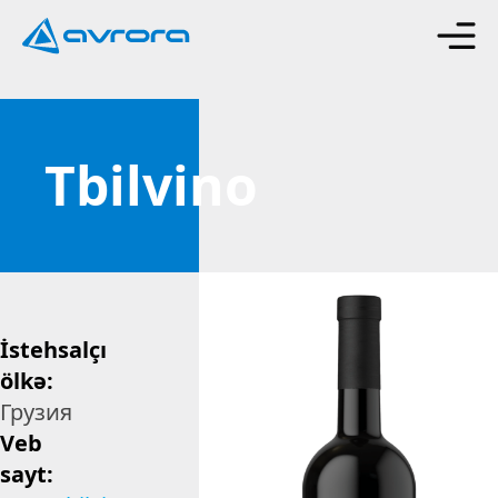
Tbilvino
İstehsalçı
ölkə:
Грузия
Veb
sayt: