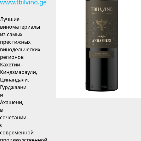
www.tbilvino.ge
Лучшие
виноматериалы
из самых
престижных
винодельческих
регионов
Кахетии -
Киндзмараули,
Цинандали,
Гурджаани
и
Ахашени,
в
сочетании
с
современной
производственной