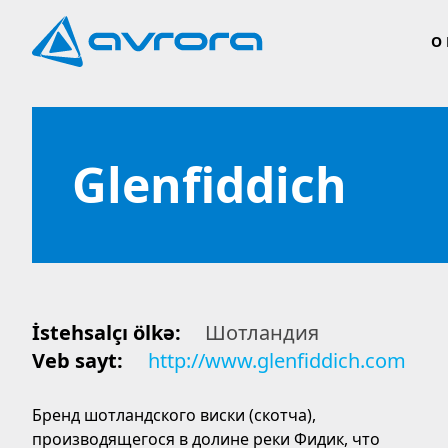
О
Glenfiddich
İstehsalçı ölkə:
Шотландия
Veb sayt:
http://www.glenfiddich.com
Бренд шотландского виски (скотча),
производящегося в долине реки Фидик, что