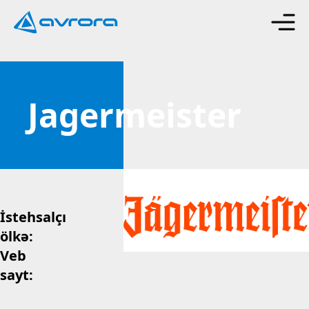
Jagermeister
İstehsalçı
ölkə:
Veb
sayt: