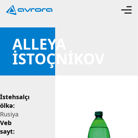
ALLEYA
İSTOÇNİKOV
İstehsalçı
ölkə:
Rusiya
Veb
sayt: