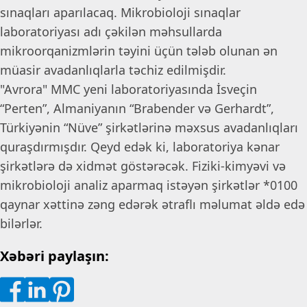
sınaqları aparılacaq. Mikrobioloji sınaqlar
laboratoriyası adı çəkilən məhsullarda
mikroorqanizmlərin təyini üçün tələb olunan ən
müasir avadanlıqlarla təchiz edilmişdir.
"Avrora" MMC yeni laboratoriyasında İsveçin
“Perten”, Almaniyanın “Brabender və Gerhardt”,
Türkiyənin “Nüve” şirkətlərinə məxsus avadanlıqları
quraşdırmışdır. Qeyd edək ki, laboratoriya kənar
şirkətlərə də xidmət göstərəcək. Fiziki-kimyəvi və
mikrobioloji analiz aparmaq istəyən şirkətlər *0100
qaynar xəttinə zəng edərək ətraflı məlumat əldə edə
bilərlər.
Xəbəri paylaşın: