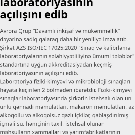
laboratoriyasının
açılışını edib
Avrora Qrup “Davamlı inkişaf və mükəmməllik”
dəyərinə sadiq qalaraq daha bir yeniliyə imza atıb.
Şirkət AZS ISO/IEC 17025:2020 "Sınaq və kalibrləmə
laboratoriyalarının səlahiyyətliliyinə ümumi tələblər"
standartına uyğun akkreditasiyadan keçmiş
laboratoriyasının açılışını edib.
Laboratoriya fiziki-kimyəvi və mikrobioloji sınaqları
həyata keçirilən 2 bölmədən ibarətdir. Fiziki-kimyəvi
sınaqlar laboratoriyasında şirkətin istehsalı olan un,
unlu qənnadı məmulatları, makaron məmulatları, az
alkoqollu və alkoqolsuz qazlı içkilər, qablaşdırılmış
içməli su, həmçinin taxıl, istehsal olunan
məhsulların xammalları və yarımfabrikatlarının