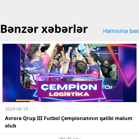
Bənzər xəbərlər
Hamısına bax
2024-08-19
Avrora Qrup III Futbol Çempionatının qalibi məlum
olub
Ətraflı oxu