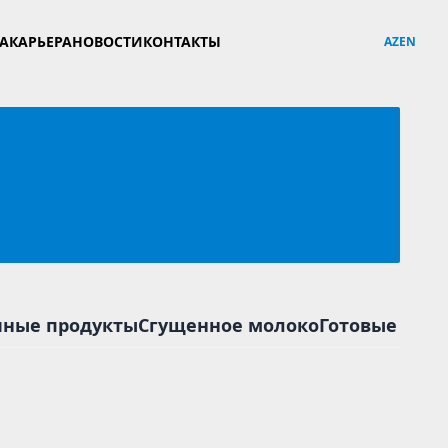
YA
КАРЬЕРА
НОВОСТИ
КОНТАКТЫ
AZ
EN
ные продукты
Сгущенное молоко
Готовые блю