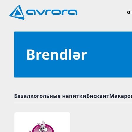
О
Brendlər
Безалкогольные напитки
Бисквит
Макаро