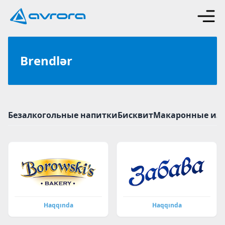
Brendlər
Безалкогольные напитки
Бисквит
Макаронные из
Haqqında
Haqqında