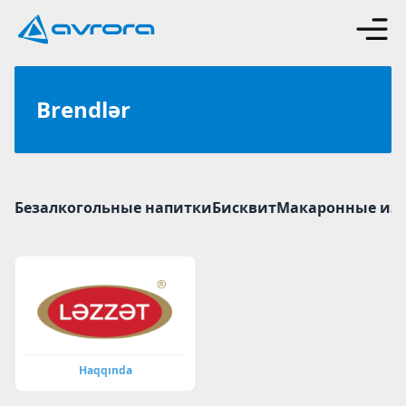
Brendlər
Безалкогольные напитки
Бисквит
Макаронные из
Haqqında